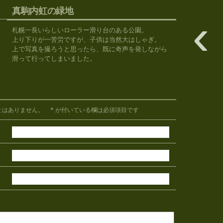
真駒内虹の緑地
‹
札幌一長いらしいローラー滑り台のある公園。
上り下りが一苦労ですが、子供は当然大はしゃぎ。
上で写真を撮ろうと思ったら、既に奇声を発しながら
滑って行ってしまいました。
*
とはありません。
が付いている欄は必須項目です